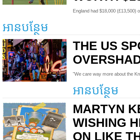
អាន​បន្ថែម
THE US SP
OVERSHAD
អាន​បន្ថែម
MARTYN K
WISHING H
ON LIKE T