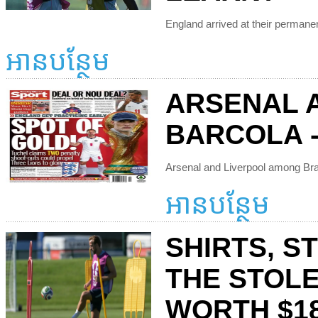
អាន​បន្ថែម
ARSENAL 
BARCOLA -
អាន​បន្ថែម
SHIRTS, S
THE STOL
WORTH $18