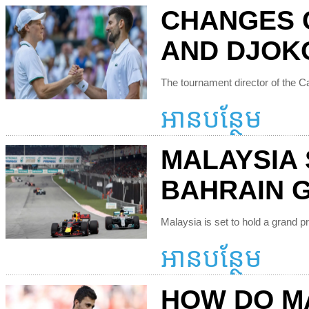
CHANGES 
AND DJOK
អាន​បន្ថែម
MALAYSIA
BAHRAIN 
អាន​បន្ថែម
HOW DO M