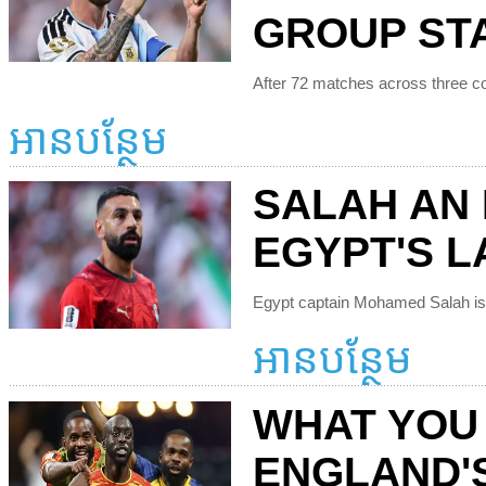
GROUP ST
អាន​បន្ថែម
SALAH AN 
EGYPT'S LA
អាន​បន្ថែម
WHAT YOU
ENGLAND'