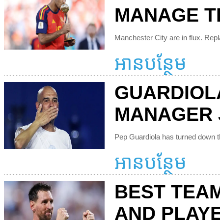
MANAGE T
អាន​បន្ថែម
GUARDIOL
MANAGER 
អាន​បន្ថែម
BEST TEA
AND PLAY